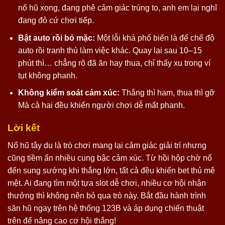
nổ hũ xong, đang phê cảm giác trúng to, anh em lại nghĩ
đang đỏ cứ chơi tiếp.
Bật auto rồi bỏ mặc:
Một lỗi khá phổ biến là để chế độ
auto rồi tranh thủ làm việc khác. Quay lại sau 10–15
phút thì… chẳng rõ đã ăn hay thua, chỉ thấy xu trong ví
tụt không phanh.
Không kiểm soát cảm xúc:
Thắng thì ham, thua thì gỡ
Mà cả hai đều khiến người chơi dễ mất phanh.
Lời kết
Nổ hũ tây du là trò chơi mang lại cảm giác giải trí nhưng
cũng tiềm ẩn nhiều cung bậc cảm xúc. Từ hồi hộp chờ nổ
đến sung sướng khi thắng lớn, tất cả đều khiến bet thủ mê
mệt. Ai đang tìm một tựa slot dễ chơi, nhiều cơ hội nhận
thưởng thì không nên bỏ qua trò này. Bắt đầu hành trình
săn hũ ngay trên hệ thống 123B và áp dụng chiến thuật
trên để nâng cao cơ hội thắng!