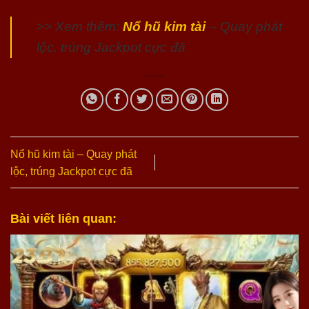
>> Xem thêm:
Nổ hũ kim tài
– Quay phát
lộc, trúng Jackpot cực đã
Nổ hũ kim tài – Quay phát
lộc, trúng Jackpot cực đã
Bài viết liên quan: