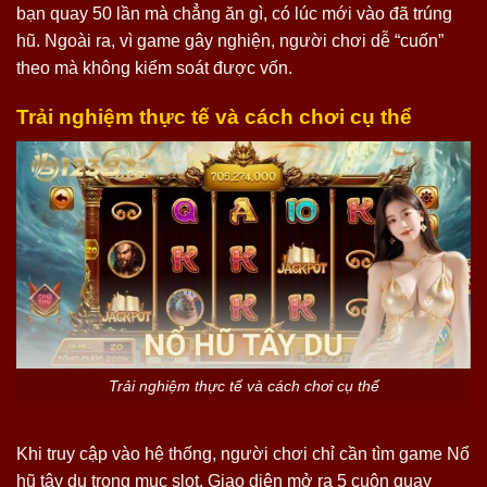
bạn quay 50 lần mà chẳng ăn gì, có lúc mới vào đã trúng
hũ. Ngoài ra, vì game gây nghiện, người chơi dễ “cuốn”
theo mà không kiểm soát được vốn.
Trải nghiệm thực tế và cách chơi cụ thể
Trải nghiệm thực tế và cách chơi cụ thể
Khi truy cập vào hệ thống, người chơi chỉ cần tìm game Nổ
hũ tây du trong mục slot. Giao diện mở ra 5 cuộn quay