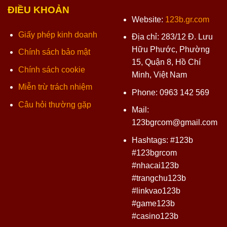
ĐIỀU KHOẢN
Website:
123b.gr.com
Giấy phép kinh doanh
Địa chỉ: 283/12 Đ. Lưu
Hữu Phước, Phường
Chính sách bảo mật
15, Quận 8, Hồ Chí
Chính sách cookie
Minh, Việt Nam
Miễn trừ trách nhiệm
Phone: 0963 142 569
Câu hỏi thường gặp
Mail:
123bgrcom@gmail.com
Hashtags: #123b
#123bgrcom
#nhacai123b
#trangchu123b
#linkvao123b
#game123b
#casino123b