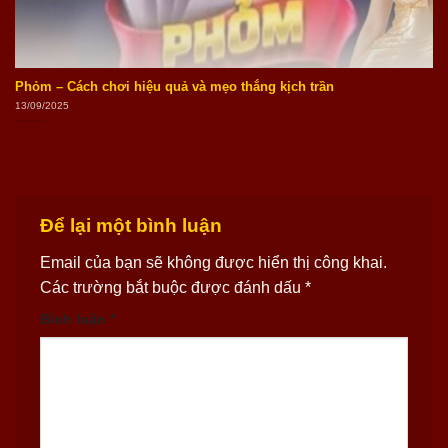
Phỏm – Cách chơi hiệu quả và mẹo thắng kịch trần
13/09/2025
Để lại một bình luận
Email của bạn sẽ không được hiển thị công khai.
Các trường bắt buộc được đánh dấu
*
Bình luận
*