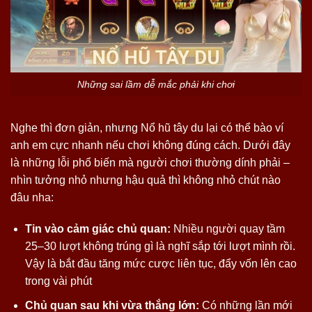
Những sai lầm dễ mắc phải khi chơi
Nghe thì đơn giản, nhưng Nổ hũ tây du lại có thể bào ví
anh em cực nhanh nếu chơi không đúng cách. Dưới đây
là những lỗi phổ biến mà người chơi thường dính phải –
nhìn tưởng nhỏ nhưng hậu quả thì không nhỏ chút nào
đâu nha:
Tin vào cảm giác chủ quan:
Nhiều người quay tầm
25–30 lượt không trúng gì là nghĩ sắp tới lượt mình rồi.
Vậy là bắt đầu tăng mức cược liên tục, đẩy vốn lên cao
trong vài phút
Chủ quan sau khi vừa thắng lớn:
Có những lần mới