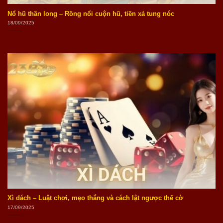
Nổ hũ thần long – Rồng nổi cuộn hũ, tiền xả tung nóc
18/09/2025
Xì dách – Luật chơi, mẹo thắng và cách lật ngược thế cờ
17/09/2025