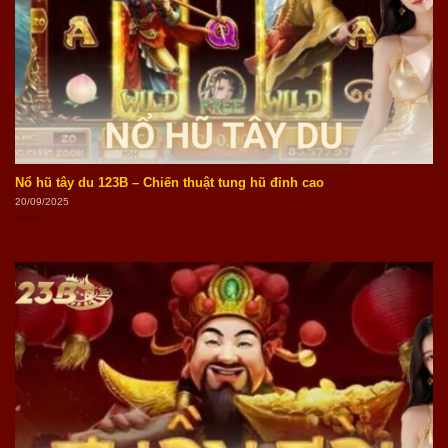
Nổ hũ tây du 123B – Chiến thuật tung hũ đỉnh cao
20/09/2025