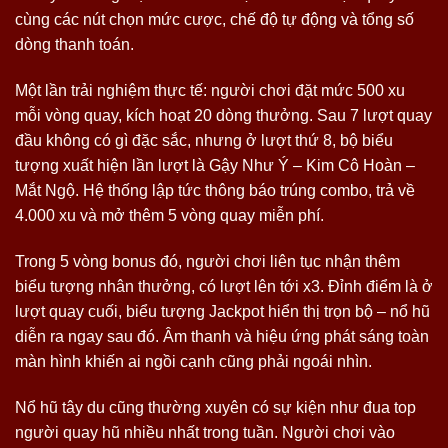
cùng các nút chọn mức cược, chế độ tự động và tổng số
dòng thanh toán.
Một lần trải nghiệm thực tế: người chơi đặt mức 500 xu
mỗi vòng quay, kích hoạt 20 dòng thưởng. Sau 7 lượt quay
đầu không có gì đặc sắc, nhưng ở lượt thứ 8, bộ biểu
tượng xuất hiện lần lượt là Gậy Như Ý – Kim Cô Hoàn –
Mắt Ngộ. Hệ thống lập tức thông báo trúng combo, trả về
4.000 xu và mở thêm 5 vòng quay miễn phí.
Trong 5 vòng bonus đó, người chơi liên tục nhận thêm
biểu tượng nhân thưởng, có lượt lên tới x3. Đỉnh điểm là ở
lượt quay cuối, biểu tượng Jackpot hiển thị trọn bộ – nổ hũ
diễn ra ngay sau đó. Âm thanh và hiệu ứng phát sáng toàn
màn hình khiến ai ngồi cạnh cũng phải ngoái nhìn.
Nổ hũ tây du cũng thường xuyên có sự kiện như đua top
người quay hũ nhiều nhất trong tuần. Người chơi vào