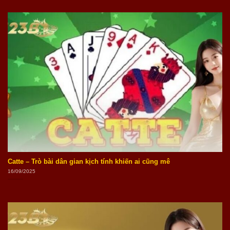
Catte – Trò bài dân gian kịch tính khiến ai cũng mê
16/09/2025