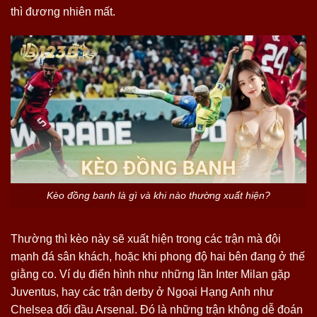
thì đương nhiên mất.
Kèo đồng banh là gì và khi nào thường xuất hiện?
Thường thì kèo này sẽ xuất hiện trong các trận mà đội
mạnh đá sân khách, hoặc khi phong độ hai bên đang ở thế
giằng co. Ví dụ điển hình như những lần Inter Milan gặp
Juventus, hay các trận derby ở Ngoại Hạng Anh như
Chelsea đối đầu Arsenal. Đó là những trận không dễ đoán