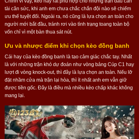
Chính vì vậy, kèo này rất phù hợp cho những trận đấu cân
tài cân sức, khi anh em chưa chắc chắn đội nào sẽ chiếm
ưu thế tuyệt đối. Ngoài ra, nó cũng là lựa chọn an toàn cho
người mới bắt đầu, tránh rơi vào tình trạng toang toàn bộ
vốn chỉ vì một bàn thua sát nút.
Ưu và nhược điểm khi chọn kèo đồng banh
Cái hay của kèo đồng banh là tạo cảm giác chắc tay. Nhất
là với những trận khó dự đoán như vòng bảng Cúp C1 hay
lượt đi vòng knock-out, thì đây là lựa chọn an toàn. Nếu lỡ
đặt nhầm cửa mà trận lại hòa, thì ít nhất anh em vẫn giữ
được tiền gốc. Đây là điều mà nhiều kèo chấp khác không
mang lại.